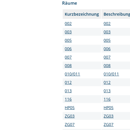
Räume
Kurzbezeichnung
Beschreibun
002
002
003
003
005
005
006
006
007
007
008
008
010/011
010/011
012
012
013
013
116
116
HP05
HP05
ZG03
ZG03
ZG07
ZG07