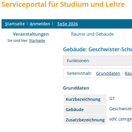
Serviceportal für Studium und Lehre
S
tartseite
A
nmelden
SoSe 2026
Veranstaltungen
Räume und Gebäude
Sie sind hier:
Startseite
Gebäude: Geschwister-Scholl
Funktionen:
Seiteninhalt:
Grunddaten
Rä
Grunddaten
G7
Kurzbezeichnung
Geschwister
Gebäude
vdV, Lehrg
Zusatzbezeichnung