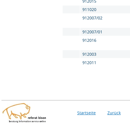
912015
911020
912007/02
912007/01
912016
912003
912011
Startseite
Zurück