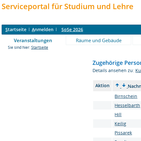
Serviceportal für Studium und Lehre
S
tartseite
A
nmelden
SoSe 2026
Veranstaltungen
Räume und Gebäude
Sie sind hier:
Startseite
Zugehörige Perso
Details ansehen zu:
Ku
Aktion
Nach
Birnschein
Hesselbarth
Hill
Keilig
Pissarek