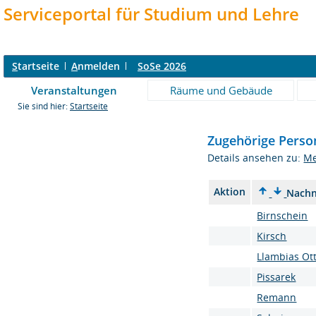
Serviceportal für Studium und Lehre
S
tartseite
A
nmelden
SoSe 2026
Veranstaltungen
Räume und Gebäude
Sie sind hier:
Startseite
Zugehörige Perso
Details ansehen zu:
Me
Aktion
Nach
Birnschein
Kirsch
Llambias Ot
Pissarek
Remann