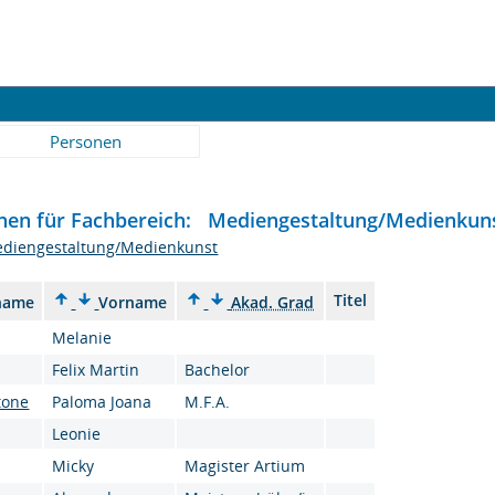
Personen
nen für Fachbereich: Mediengestaltung/Medienkun
diengestaltung/Medienkunst
Titel
name
Vorname
Akad. Grad
Melanie
Felix Martin
Bachelor
tone
Paloma Joana
M.F.A.
Leonie
Micky
Magister Artium