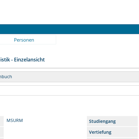
Personen
stik - Einzelansicht
enbuch
MSURM
Studiengang
Vertiefung