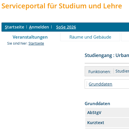
Serviceportal für Studium und Lehre
S
tartseite
A
nmelden
SoSe 2026
Veranstaltungen
Räume und Gebäude
Sie sind hier:
Startseite
Studiengang : Urbani
Studi
Funktionen:
Grunddaten
Grunddaten
AbStgV
Kurztext