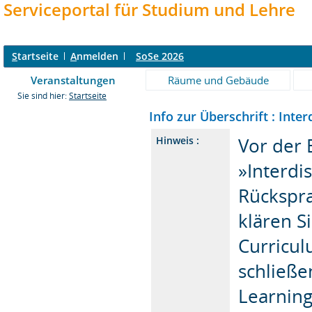
Serviceportal für Studium und Lehre
S
tartseite
A
nmelden
SoSe 2026
Veranstaltungen
Räume und Gebäude
Sie sind hier:
Startseite
Info zur Überschrift : Inte
Vor der 
Hinweis :
»Interdi
Rückspra
klären S
Curricul
schließe
Learnin