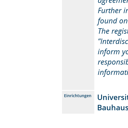
agreemen
Further 
found on
The regis
”Interdis
inform y
responsib
informat
Universi
Einrichtungen
Bauhaus