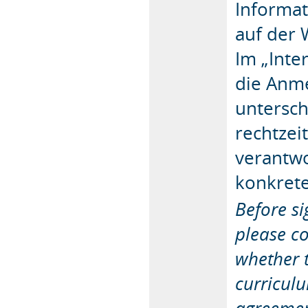
Informa
auf der 
Im „Inte
die Anme
untersch
rechtzei
verantwo
konkrete
Before si
please c
whether t
curriculu