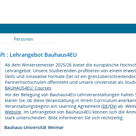
Personen
rift : Lehrangebot Bauhaus4EU
Ab dem Wintersemester 2025/26 bietet die europäische Hochsc
Lehrangebot. Unsere Studierenden profitieren von einem erweite
Skills und innovative Formate.Ziel ist ein grenzüberschreitende
Partnerhochschulen offensteht und unsere Universität als Studie
BAUHAUS4EU: Courses
Vor der Belegung von Bauhaus4EU-Lehrveranstaltungen halten S
klären Sie, ob diese Veranstaltung in Ihrem Curriculum anerkan
Veranstaltungsbeginn ein Learning Agreement (
DE
/
EN
) ab. Wei
Website
. Im Lehrangebot von Bauhaus4EU können sich die Anmel
stark unterscheiden. Bitte informieren Sie sich rechtzeitig.
Bauhaus-Universität Weimar