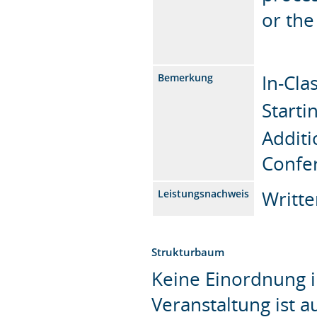
or the
In-Cla
Bemerkung
Starti
Additi
Confe
Writte
Leistungsnachweis
Strukturbaum
Keine Einordnung i
Veranstaltung ist 