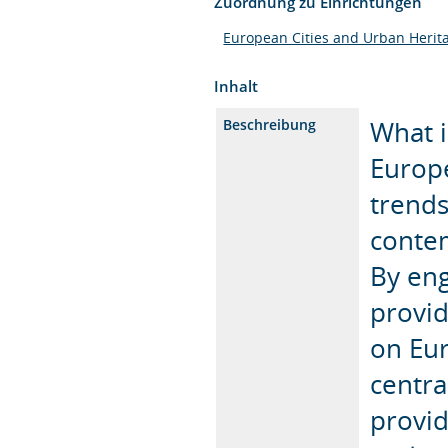
Zuordnung zu Einrichtungen
European Cities and Urban Herit
Inhalt
What i
Beschreibung
Europe
trends
conte
By eng
provid
on Eu
centra
provid