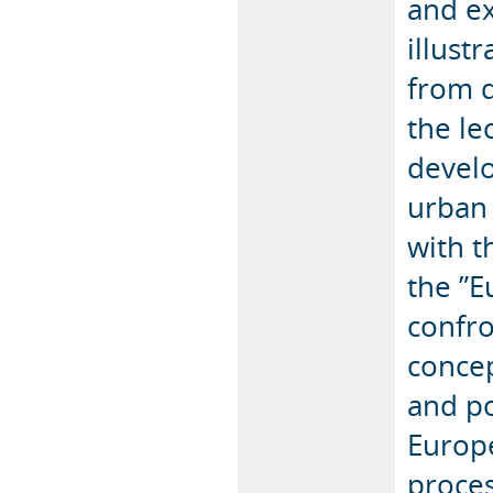
and ex
illust
from d
the le
devel
urban 
with t
the ”E
confro
concep
and po
Europe
proces