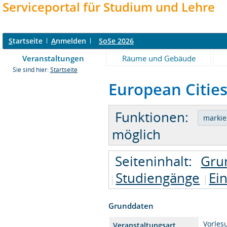
Serviceportal für Studium und Lehre
S
tartseite
A
nmelden
SoSe 2026
Veranstaltungen
Räume und Gebäude
Sie sind hier:
Startseite
European Cities
Funktionen:
möglich
Seiteninhalt:
Gru
Studiengänge
Ei
Grunddaten
Vorles
Veranstaltungsart