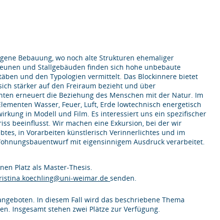
ogene Bebauung, wo noch alte Strukturen ehemaliger
cheunen und Stallgebäuden finden sich hohe unbebaute
ben und den Typologien vermittelt. Das Blockinnere bietet
sich stärker auf den Freiraum bezieht und über
nten erneuert die Beziehung des Menschen mit der Natur. Im
Elementen Wasser, Feuer, Luft, Erde lowtechnisch energetisch
ung in Modell und Film. Es interessiert uns ein spezifischer
ss beeinflusst. Wir machen eine Exkursion, bei der wir
es, in Vorarbeiten künstlerisch Verinnerlichtes und im
 Wohnungsbauentwurf mit eigensinnigem Ausdruck verarbeitet.
inen Platz als Master-Thesis.
ristina.koechling@uni-weimar.de
senden.
 angeboten. In diesem Fall wird das beschriebene Thema
nen. Insgesamt stehen zwei Plätze zur Verfügung.