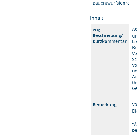
Bauentwurfslehre
Inhalt
Äs
engl.
Beschreibung/
Um
Kurzkommentar
la
Br
Ve
Sc
Vo
um
Au
th
Ge
Vo
Bemerkung
Di
"Ä
be