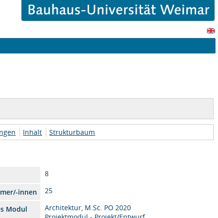
ungen
Inhalt
Strukturbaum
8
25
hmer/-innen
Architektur, M.Sc. PO 2020
es Modul
Projektmodul - Projekt/Entwurf