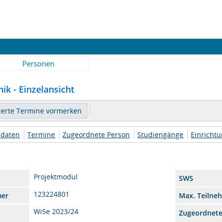
Personen
ik - Einzelansicht
daten
Termine
Zugeordnete Person
Studiengänge
Einricht
Projektmodul
SWS
123224801
mer
Max. Teilne
WiSe 2023/24
Zugeordnet