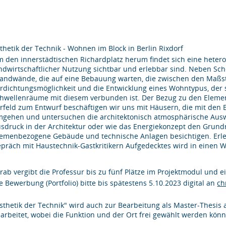
thetik der Technik - Wohnen im Block in Berlin Rixdorf
 den innerstädtischen Richardplatz herum findet sich eine heter
ndwirtschaftlicher Nutzung sichtbar und erlebbar sind. Neben S
andwände, die auf eine Bebauung warten, die zwischen den Maßstä
rdichtungsmöglichkeit und die Entwicklung eines Wohntypus, der 
hwellenräume mit diesem verbunden ist. Der Bezug zu den Eleme
rfeld zum Entwurf beschäftigen wir uns mit Häusern, die mit den 
gehen und untersuchen die architektonisch atmosphärische Auswirk
sdruck in der Architektur oder wie das Energiekonzept den Grundri
emenbezogene Gebäude und technische Anlagen besichtigen. Erlebt
präch mit Haustechnik-Gastkritikern Aufgedecktes wird in einen
rab vergibt die Professur bis zu fünf Plätze im Projektmodul und e
e Bewerbung (Portfolio) bitte bis spätestens 5.10.2023 digital an
ch
sthetik der Technik" wird auch zur Bearbeitung als Master-Thesis
arbeitet, wobei die Funktion und der Ort frei gewählt werden kön