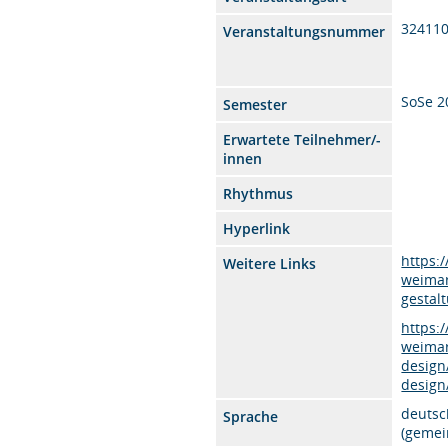
32411
Veranstaltungsnummer
SoSe 2
Semester
Erwartete Teilnehmer/-
innen
Rhythmus
Hyperlink
https:
Weitere Links
weimar
gestalt
https:
weimar
design
design
deutsc
Sprache
(gemei