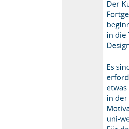
Der Ku
Fortge
begin
in die
Desig
Es sin
erford
etwas
in der
Motiva
uni-we
Für de