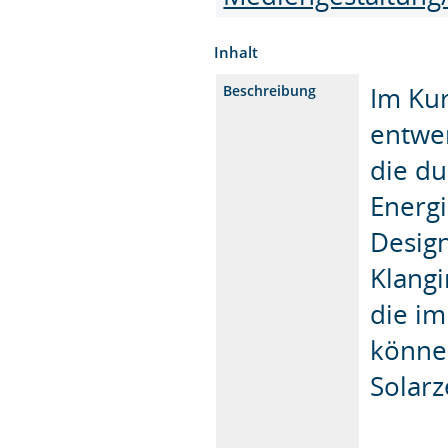
Inhalt
Im Ku
Beschreibung
entwer
die du
Energ
Desig
Klangi
die im
können
Solar