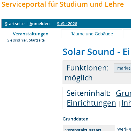
Serviceportal für Studium und Lehre
S
tartseite
A
nmelden
SoSe 2026
Veranstaltungen
Räume und Gebäude
Sie sind hier:
Startseite
Solar Sound - E
Funktionen:
möglich
Seiteninhalt:
Gru
Einrichtungen
In
Grunddaten
Werk-
Veranstaltungsart