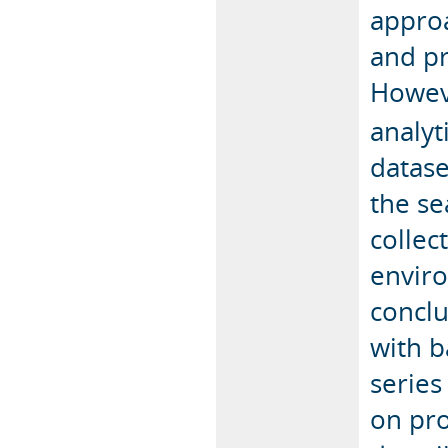
appro
and pr
Howeve
analyt
datase
the se
collec
enviro
conclu
with ba
series
on pro