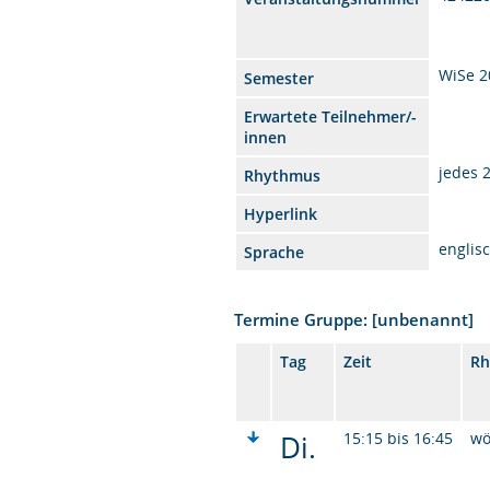
WiSe 2
Semester
Erwartete Teilnehmer/-
innen
jedes 
Rhythmus
Hyperlink
englis
Sprache
Termine Gruppe: [unbenannt]
Tag
Zeit
Rh
Di.
15:15 bis 16:45
wö