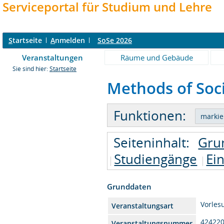
Serviceportal für Studium und Lehre
S
tartseite
A
nmelden
SoSe 2026
Veranstaltungen
Räume und Gebäude
Sie sind hier:
Startseite
Methods of Soci
Funktionen:
Seiteninhalt:
Gru
Studiengänge
Ei
Grunddaten
Vorles
Veranstaltungsart
42422
Veranstaltungsnummer