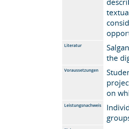
descri
textua
consid
opport
Salgan
Literatur
the di
Studen
Voraussetzungen
projec
on whi
Indivi
Leistungsnachweis
groups