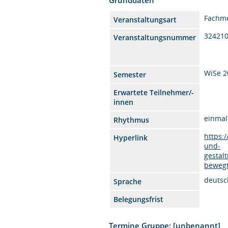
Fachm
Veranstaltungsart
32421
Veranstaltungsnummer
WiSe 2
Semester
Erwartete Teilnehmer/-
innen
einmal
Rhythmus
https:
Hyperlink
und-
gestal
bewegt
deutsc
Sprache
Belegungsfrist
Termine Gruppe: [unbenannt]