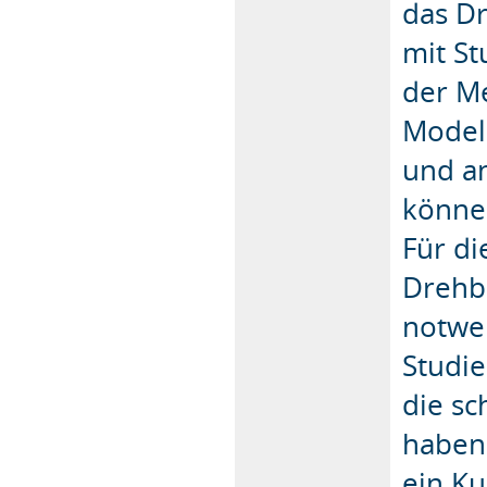
das D
mit S
der Me
Model
und a
könne
Für di
Drehb
notwen
Studie
die s
haben.
ein K