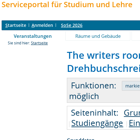
Serviceportal für Studium und Lehre
S
tartseite
A
nmelden
SoSe 2026
Veranstaltungen
Räume und Gebäude
Sie sind hier:
Startseite
The writers roo
Drehbuchschreib
Funktionen:
möglich
Seiteninhalt:
Gru
Studiengänge
Ei
Grunddaten