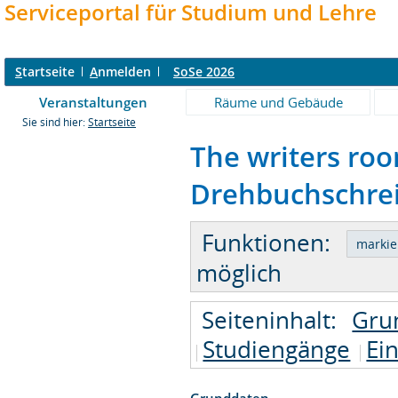
Serviceportal für Studium und Lehre
S
tartseite
A
nmelden
SoSe 2026
Veranstaltungen
Räume und Gebäude
Sie sind hier:
Startseite
The writers roo
Drehbuchschreib
Funktionen:
möglich
Seiteninhalt:
Gru
Studiengänge
Ei
Grunddaten