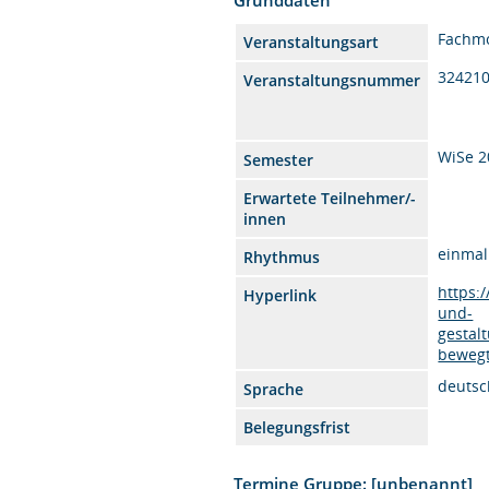
Fachm
Veranstaltungsart
32421
Veranstaltungsnummer
WiSe 2
Semester
Erwartete Teilnehmer/-
innen
einmal
Rhythmus
https:
Hyperlink
und-
gestal
bewegt
deutsc
Sprache
Belegungsfrist
Termine Gruppe: [unbenannt]