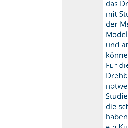
das D
mit S
der Me
Model
und a
könne
Für di
Drehb
notwen
Studie
die s
haben.
ein K