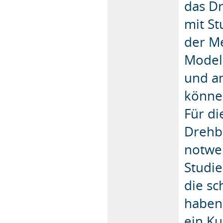
das D
mit S
der Me
Model
und a
könne
Für di
Drehb
notwen
Studie
die s
haben.
ein K