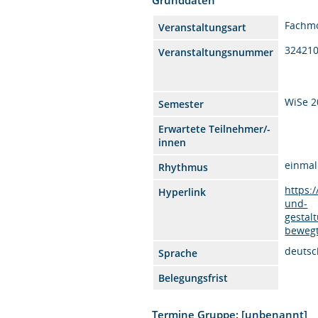
Fachm
Veranstaltungsart
32421
Veranstaltungsnummer
WiSe 2
Semester
Erwartete Teilnehmer/-
innen
einmal
Rhythmus
https:
Hyperlink
und-
gestal
bewegt
deutsc
Sprache
Belegungsfrist
Termine Gruppe: [unbenannt]