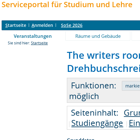
Serviceportal für Studium und Lehre
S
tartseite
A
nmelden
SoSe 2026
Veranstaltungen
Räume und Gebäude
Sie sind hier:
Startseite
The writers roo
Drehbuchschreib
Funktionen:
möglich
Seiteninhalt:
Gru
Studiengänge
Ei
Grunddaten