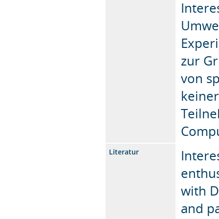
Intere
Umwelt
Experi
zur Gr
von sp
keiner
Teiln
Compu
Intere
Literatur
enthus
with D
and pa