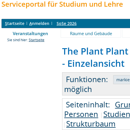
Serviceportal für Studium und Lehre
S
tartseite
A
nmelden
SoSe 2026
Veranstaltungen
Räume und Gebäude
Sie sind hier:
Startseite
The Plant Plant
- Einzelansicht
Funktionen:
möglich
Seiteninhalt:
Gru
Personen
Studie
Strukturbaum