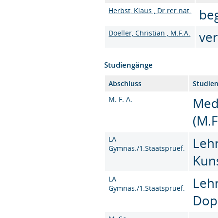
Herbst, Klaus , Dr.rer.nat.
be
Doeller, Christian , M.F.A.
ver
Studiengänge
Abschluss
Studie
M. F. A.
Med
(M.F
LA
Leh
Gymnas./1.Staatspruef.
Kun
LA
Leh
Gymnas./1.Staatspruef.
Dop