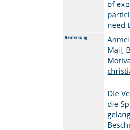
of exp
partic
need t
Anmeld
Bemerkung
Mail, 
Motiva
christ
Die Ve
die Sp
gelang
Besch