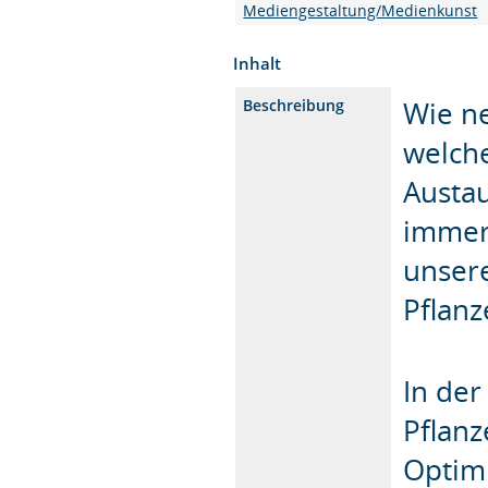
Mediengestaltung/Medienkunst
Inhalt
Wie n
Beschreibung
welch
Austa
immer
unser
Pflanz
In der
Pflan
Optim