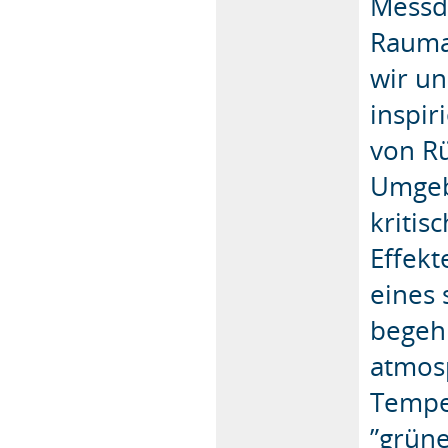
Messd
Rauma
wir u
inspir
von R
Umgeb
kriti
Effekt
eines 
begeh
atmosp
Temper
”grün