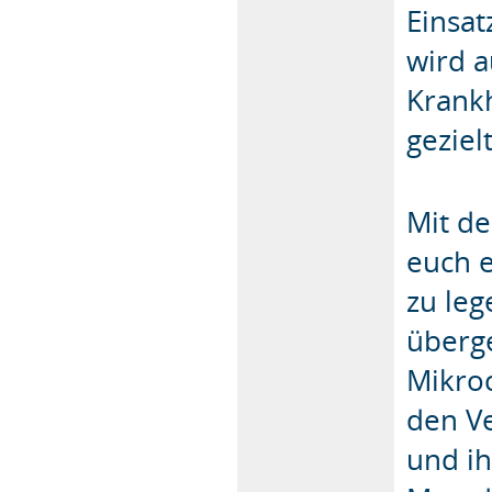
Einsa
wird a
Krank
gezielt
Mit de
euch e
zu leg
überg
Mikro
den Ve
und i