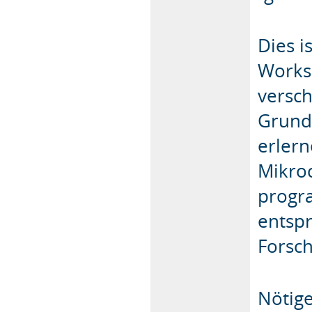
Dies i
Worksh
versc
Grundl
erler
Mikroc
progr
entspr
Forsc
Nötig