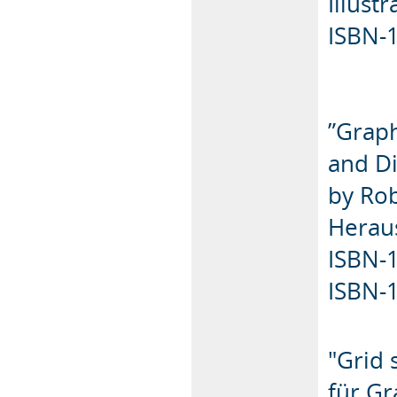
Illust
ISBN-1
”Graph
and Di
by Ro
Heraus
ISBN-
"Grid 
für Gr