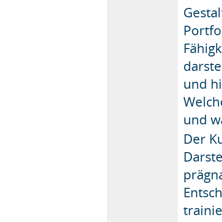
Gesta
Portfo
Fähig
darste
und hi
Welche
und wa
Der Ku
Darste
prägn
Entsc
traini