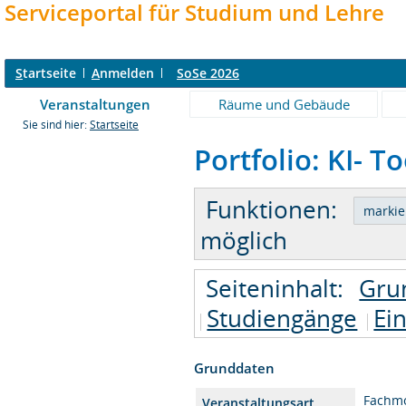
Serviceportal für Studium und Lehre
S
tartseite
A
nmelden
SoSe 2026
Veranstaltungen
Räume und Gebäude
Sie sind hier:
Startseite
Portfolio: KI- To
Funktionen:
möglich
Seiteninhalt:
Gru
Studiengänge
Ei
Grunddaten
Fachm
Veranstaltungsart