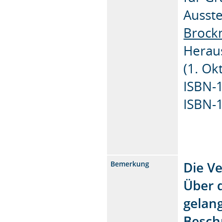
Ausste
Broc
Herausgeber ‏ : ‎ Niggli
(1. Ok
Die Ve
Bemerkung
Über 
gelang
Besch