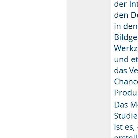
der In
den De
in den
Bildge
Werkz
und e
das V
Chanc
Produ
Das Mo
Studie
ist es
erstel