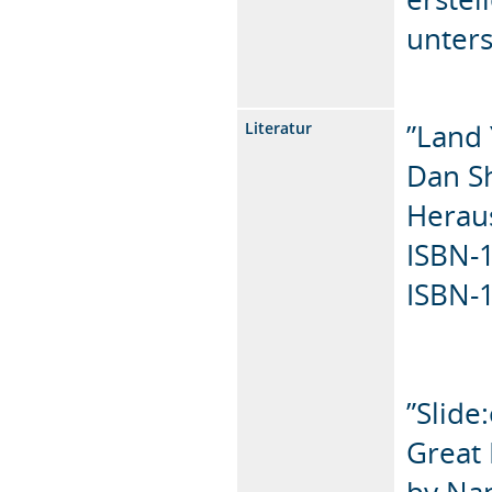
unters
”Land
Literatur
Dan Sh
Heraus
ISBN-
ISBN-
”Slide
Great
by Na