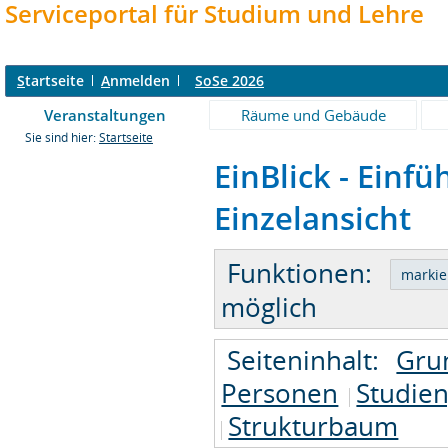
Serviceportal für Studium und Lehre
S
tartseite
A
nmelden
SoSe 2026
Veranstaltungen
Räume und Gebäude
Sie sind hier:
Startseite
EinBlick - Einf
Einzelansicht
Funktionen:
möglich
Seiteninhalt:
Gru
Personen
Studie
Strukturbaum