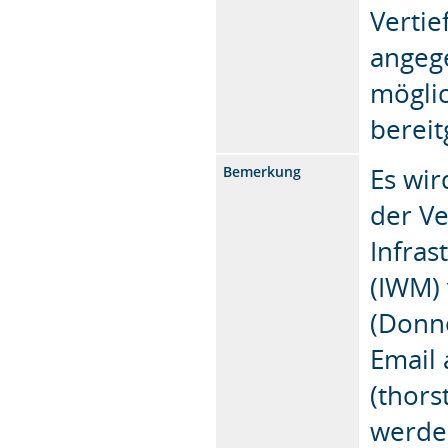
Vertie
angege
mögli
bereit
Es wi
Bemerkung
der Ve
Infra
(IWM)
(Donn
Email 
(thor
werden