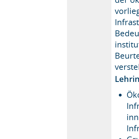
vorlie
Infras
Bedeu
instit
Beurte
verste
Lehri
Ök
Inf
inn
Inf