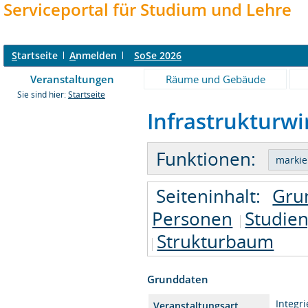
Serviceportal für Studium und Lehre
S
tartseite
A
nmelden
SoSe 2026
Veranstaltungen
Räume und Gebäude
Sie sind hier:
Startseite
Infrastrukturwir
Funktionen:
Seiteninhalt:
Gru
Personen
Studie
Strukturbaum
Grunddaten
Integr
Veranstaltungsart