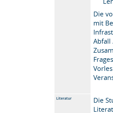
Leh
Die v
mit B
Infras
Abfall
Zusam
Frages
Vorles
Verans
Die St
Literatur
Litera