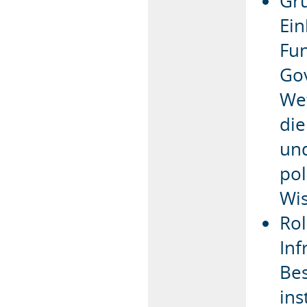
Gru
Ein
Fun
Go
Wet
die
und
pol
Wis
Rol
Inf
Bes
ins