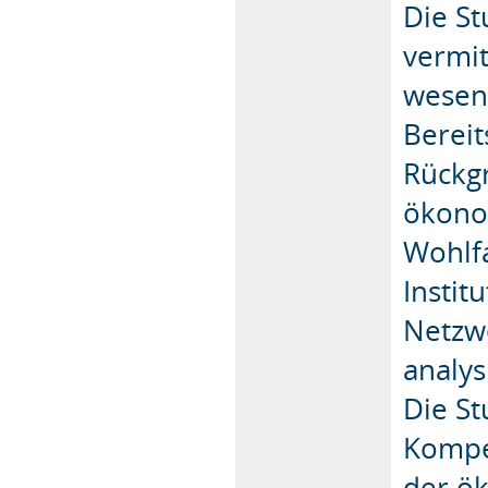
Die S
vermit
wesent
Bereit
Rückgr
ökono
Wohlf
Instit
Netzw
analys
Die S
Kompe
der ök