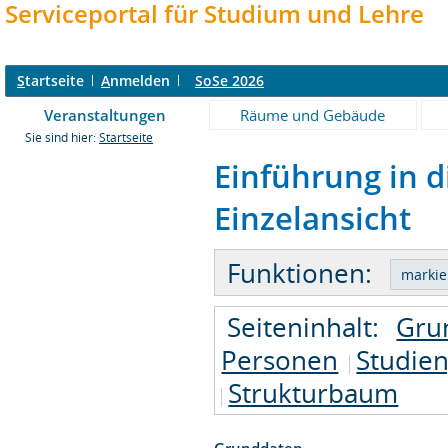
Serviceportal für Studium und Lehre
S
tartseite
A
nmelden
SoSe 2026
Veranstaltungen
Räume und Gebäude
Sie sind hier:
Startseite
Einführung in d
Einzelansicht
Funktionen:
Seiteninhalt:
Gru
Personen
Studie
Strukturbaum
Grunddaten