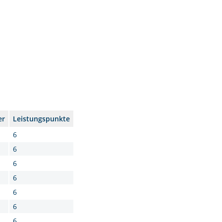
er
Leistungspunkte
6
6
6
6
6
6
6