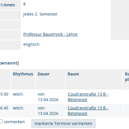
8
r/-innen
jedes 2. Semester
Professur Bauphysik - Lehre
englisch
nbenannt]
Rhythmus
Dauer
Raum
R
p
15:00
wöch.
von
Coudraystraße 13 B -
13.04.2026
Betonpool
16:45
wöch.
von
Coudraystraße 13 B -
13.04.2026
Betonpool
vormerken