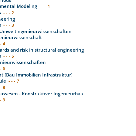
thods
nmental Modeling
- - - 1
s
- - - 2
neering
s
- - - 3
 Umweltingenieurwissenschaften
genieurwissenschaft
 - 4
ards and risk in structural engineering
s
- - - 5
enieurwissenschaften
 - 6
 [Bau Immobilien Infrastruktur]
ule
- - - 7
 - 8
urwesen - Konstruktiver Ingenieurbau
 - 9