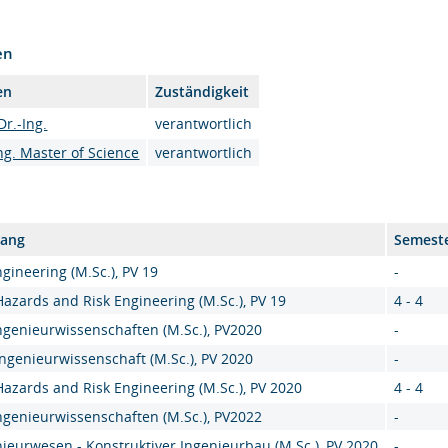
en
en
Zuständigkeit
Dr.-Ing.
verantwortlich
Ing. Master of Science
verantwortlich
gang
Semest
ngineering (M.Sc.), PV 19
-
Hazards and Risk Engineering (M.Sc.), PV 19
4 - 4
genieurwissenschaften (M.Sc.), PV2020
-
ingenieurwissenschaft (M.Sc.), PV 2020
-
Hazards and Risk Engineering (M.Sc.), PV 2020
4 - 4
genieurwissenschaften (M.Sc.), PV2022
-
ieurwesen - Konstruktiver Ingenieurbau (M.Sc.), PV 2020
-