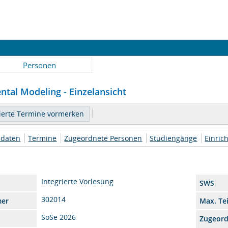
Personen
tal Modeling - Einzelansicht
daten
Termine
Zugeordnete Personen
Studiengänge
Einric
Integrierte Vorlesung
SWS
302014
mer
Max. Te
SoSe 2026
Zugeor