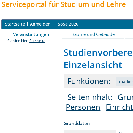
Serviceportal für Studium und Lehre
S
tartseite
A
nmelden
SoSe 2026
Veranstaltungen
Räume und Gebäude
Sie sind hier:
Startseite
Studienvorberei
Einzelansicht
Funktionen:
Seiteninhalt:
Gru
Personen
Einrich
Grunddaten