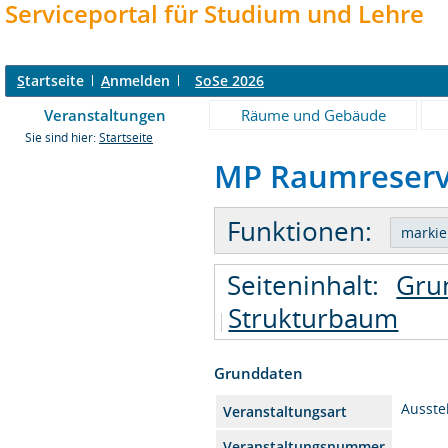
Serviceportal für Studium und Lehre
S
tartseite
A
nmelden
SoSe 2026
Veranstaltungen
Räume und Gebäude
Sie sind hier:
Startseite
MP Raumreservi
Funktionen:
Seiteninhalt:
Gru
Strukturbaum
Grunddaten
Ausste
Veranstaltungsart
Veranstaltungsnummer