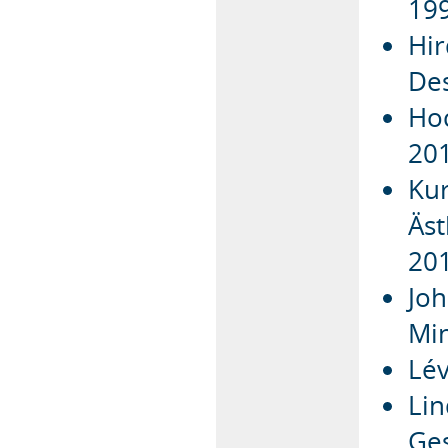
19
Hir
Des
Hoc
20
Kur
Äs
20
Joh
Mi
Lév
Lin
Ges