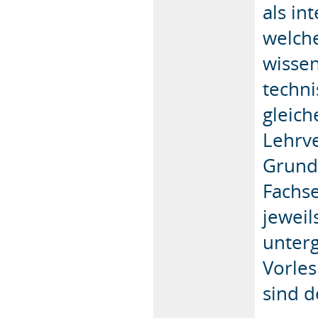
als in
welche
wissen
techni
gleic
Lehrve
Grund
Fachse
jewei
unterg
Vorle
sind d