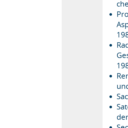
ch
Pro
As
19
Rad
Ges
19
Rem
und
Sac
Sat
der
Sec