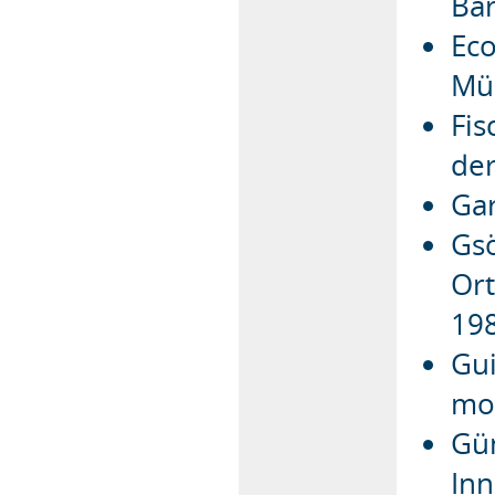
Bar
Eco
Mü
Fis
der
Gar
Gsö
Ort
19
Gui
mo-
Gün
Inn