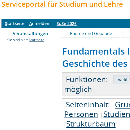
Serviceportal für Studium und Lehre
S
tartseite
A
nmelden
SoSe 2026
Veranstaltungen
Räume und Gebäude
Sie sind hier:
Startseite
Fundamentals II
Geschichte des 
Funktionen:
möglich
Seiteninhalt:
Gru
Personen
Studie
Strukturbaum