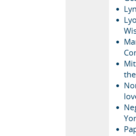
Lyn
Lyo
Wis
Mar
Co
Mit
the
No
lov
Neg
Yor
Pap