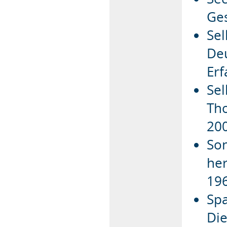
Ges
Sel
Deu
Erf
Sel
Tho
20
Son
her
19
Spa
Die