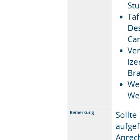
Stu
Taf
Des
Ca
Ven
Ize
Br
We
We
Sollte
Bemerkung
aufgef
Anrech