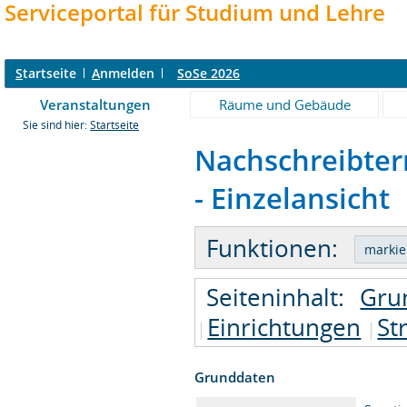
Serviceportal für Studium und Lehre
S
tartseite
A
nmelden
SoSe 2026
Veranstaltungen
Räume und Gebäude
Sie sind hier:
Startseite
Nachschreibter
- Einzelansicht
Funktionen:
Seiteninhalt:
Gru
Einrichtungen
St
Grunddaten