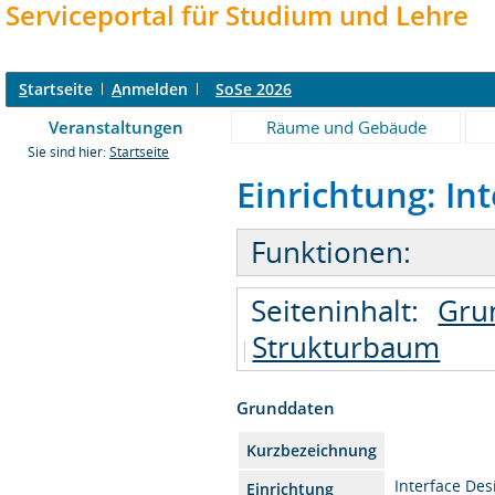
Serviceportal für Studium und Lehre
S
tartseite
A
nmelden
SoSe 2026
Veranstaltungen
Räume und Gebäude
Sie sind hier:
Startseite
Einrichtung: Int
Funktionen:
Seiteninhalt:
Gru
Strukturbaum
Grunddaten
Kurzbezeichnung
Interface Des
Einrichtung