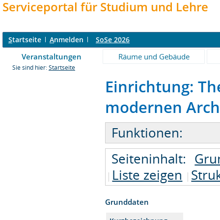
Serviceportal für Studium und Lehre
S
tartseite
A
nmelden
SoSe 2026
Veranstaltungen
Räume und Gebäude
Sie sind hier:
Startseite
Einrichtung: Th
modernen Archit
Funktionen:
Seiteninhalt:
Gru
Liste zeigen
Stru
Grunddaten