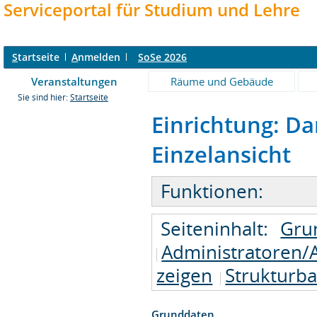
Serviceportal für Studium und Lehre
S
tartseite
A
nmelden
SoSe 2026
Veranstaltungen
Räume und Gebäude
Sie sind hier:
Startseite
Einrichtung: D
Einzelansicht
Funktionen:
Seiteninhalt:
Gru
Administratoren/
zeigen
Strukturb
Grunddaten