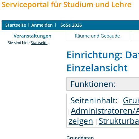
Serviceportal für Studium und Lehre
S
tartseite
A
nmelden
SoSe 2026
Veranstaltungen
Räume und Gebäude
Sie sind hier:
Startseite
Einrichtung: D
Einzelansicht
Funktionen:
Seiteninhalt:
Gru
Administratoren/
zeigen
Strukturb
Grunddaten