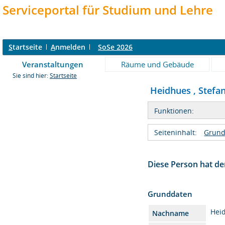
Serviceportal für Studium und Lehre
S
tartseite
A
nmelden
SoSe 2026
Veranstaltungen
Räume und Gebäude
Sie sind hier:
Startseite
Heidhues , Stefani
Funktionen:
Seiteninhalt:
Grund
Diese Person hat der
Grunddaten
Hei
Nachname