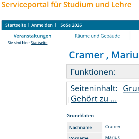
Serviceportal für Studium und Lehre
S
tartseite
A
nmelden
SoSe 2026
Veranstaltungen
Räume und Gebäude
Sie sind hier:
Startseite
Cramer , Marius
Funktionen:
Seiteninhalt:
Gru
Gehört zu ...
Grunddaten
Cramer
Nachname
Marius
Vorname