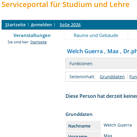
Serviceportal für Studium und Lehre
S
tartseite
A
nmelden
SoSe 2026
Veranstaltungen
Räume und Gebäude
Sie sind hier:
Startseite
Welch Guerra , Max , Dr.phi
Funktionen:
Seiteninhalt:
Grunddaten
Fun
Diese Person hat derzeit keine
Grunddaten
Welch Guerra
Nachname
Max
Vorname