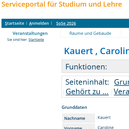
Serviceportal für Studium und Lehre
S
tartseite
A
nmelden
SoSe 2026
Veranstaltungen
Räume und Gebäude
Sie sind hier:
Startseite
Kauert , Carolin
Funktionen:
Seiteninhalt:
Gru
Gehört zu ...
Ver
Grunddaten
Kauert
Nachname
Caroline
Vorname