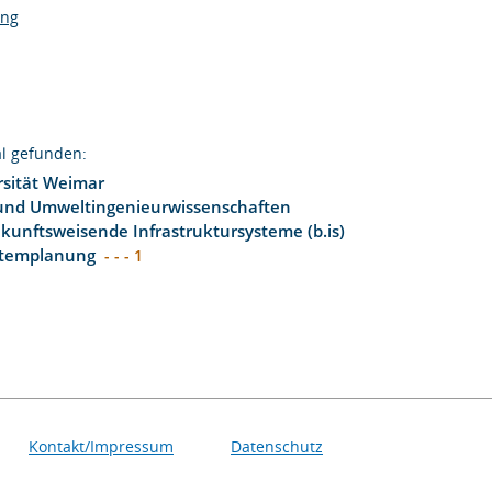
ung
l gefunden:
sität Weimar
 und Umweltingenieurwissenschaften
zukunftsweisende Infrastruktursysteme (b.is)
stemplanung
- - - 1
Kontakt/Impressum
Datenschutz