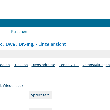
Personen
, Uwe , Dr.-Ing. - Einzelansicht
daten
Funktion
Dienstadresse
Gehört zu ...
Veranstaltungen
nk-Wiedenbeck
e
Sprechzeit