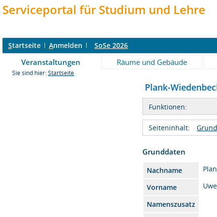
Serviceportal für Studium und Lehre
S
tartseite
A
nmelden
SoSe 2026
Veranstaltungen
Räume und Gebäude
Sie sind hier:
Startseite
Plank-Wiedenbeck 
Funktionen:
Seiteninhalt:
Grund
Grunddaten
Pla
Nachname
Uw
Vorname
Namenszusatz