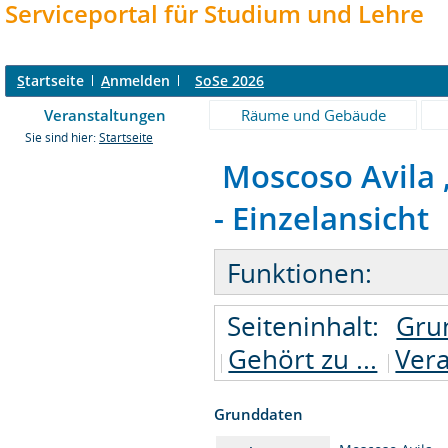
Serviceportal für Studium und Lehre
S
tartseite
A
nmelden
SoSe 2026
Veranstaltungen
Räume und Gebäude
Sie sind hier:
Startseite
Moscoso Avila ,
- Einzelansicht
Funktionen:
Seiteninhalt:
Gru
Gehört zu ...
Ver
Grunddaten