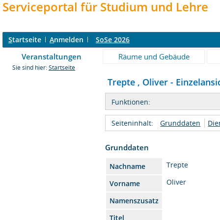
Serviceportal für Studium und Lehre
S
tartseite
A
nmelden
SoSe 2026
Veranstaltungen
Räume und Gebäude
Sie sind hier:
Startseite
Trepte , Oliver - Einzelansi
Funktionen:
Seiteninhalt:
Grunddaten
Die
Grunddaten
Trepte
Nachname
Oliver
Vorname
Namenszusatz
Titel