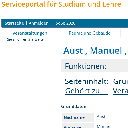
Serviceportal für Studium und Lehre
S
tartseite
A
nmelden
SoSe 2026
Veranstaltungen
Räume und Gebäude
Sie sind hier:
Startseite
Aust , Manuel ,
Funktionen:
Seiteninhalt:
Gru
Gehört zu ...
Ver
Grunddaten
Aust
Nachname
Manuel
Vorname