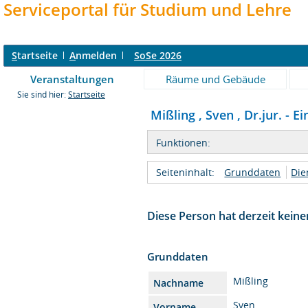
Serviceportal für Studium und Lehre
S
tartseite
A
nmelden
SoSe 2026
Veranstaltungen
Räume und Gebäude
Sie sind hier:
Startseite
Mißling , Sven , Dr.jur. - E
Funktionen:
Seiteninhalt:
Grunddaten
Die
Diese Person hat derzeit keine
Grunddaten
Mißling
Nachname
Sven
Vorname