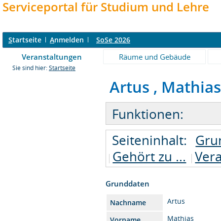
Serviceportal für Studium und Lehre
S
tartseite
A
nmelden
SoSe 2026
Veranstaltungen
Räume und Gebäude
Sie sind hier:
Startseite
Artus , Mathias
Funktionen:
Seiteninhalt:
Gru
Gehört zu ...
Ver
Grunddaten
Artus
Nachname
Mathias
Vorname