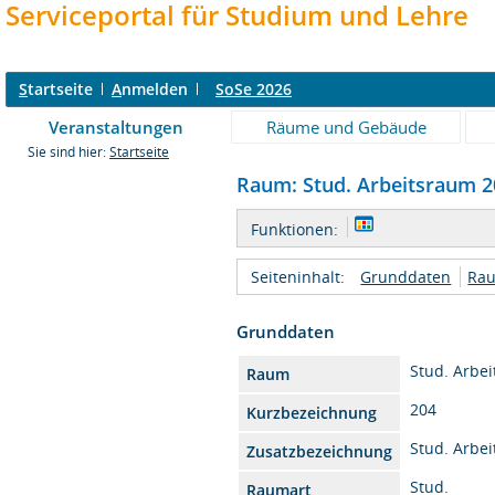
Serviceportal für Studium und Lehre
S
tartseite
A
nmelden
SoSe 2026
Veranstaltungen
Räume und Gebäude
Sie sind hier:
Startseite
Raum: Stud. Arbeitsraum 20
Funktionen:
Seiteninhalt:
Grunddaten
Rau
Grunddaten
Stud. Arbe
Raum
204
Kurzbezeichnung
Stud. Arbe
Zusatzbezeichnung
Stud.
Raumart