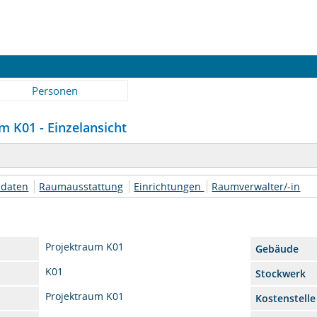
Personen
 K01 - Einzelansicht
daten
Raumausstattung
Einrichtungen
Raumverwalter/-in
Projektraum K01
Gebäude
K01
Stockwerk
Projektraum K01
Kostenstelle