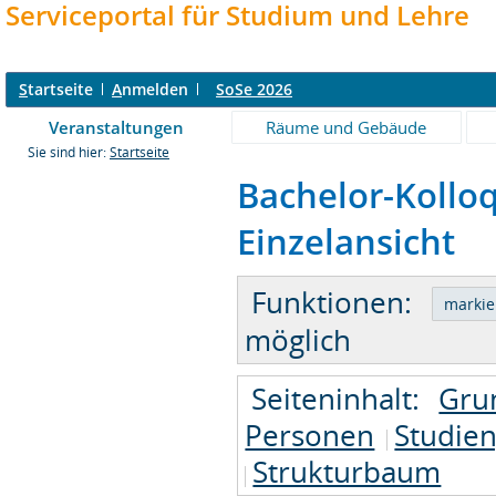
Serviceportal für Studium und Lehre
S
tartseite
A
nmelden
SoSe 2026
Veranstaltungen
Räume und Gebäude
Sie sind hier:
Startseite
Bachelor-Kollo
Einzelansicht
Funktionen:
möglich
Seiteninhalt:
Gru
Personen
Studie
Strukturbaum