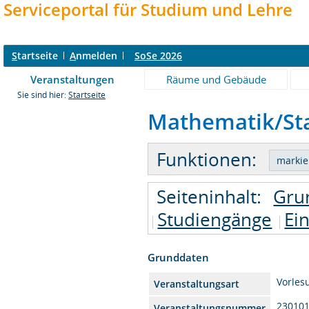
Serviceportal für Studium und Lehre
S
tartseite
A
nmelden
SoSe 2026
Veranstaltungen
Räume und Gebäude
Sie sind hier:
Startseite
Mathematik/Stat
Funktionen:
Seiteninhalt:
Gru
Studiengänge
Ei
Grunddaten
Vorles
Veranstaltungsart
23010
Veranstaltungsnummer