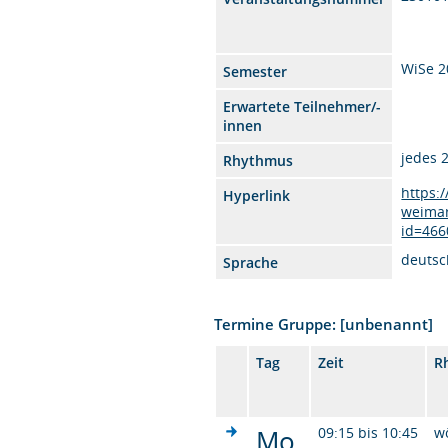
WiSe 2
Semester
Erwartete Teilnehmer/-
innen
jedes 
Rhythmus
https:
Hyperlink
weimar
id=466
deutsc
Sprache
Termine Gruppe: [unbenannt]
Tag
Zeit
R
Mo.
09:15 bis 10:45
w