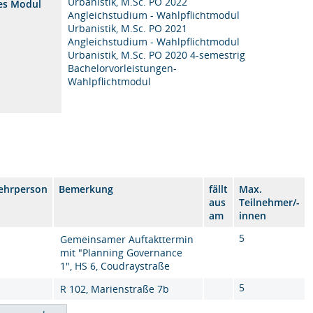
Urbanistik, M.Sc. PO 2022
es Modul
Angleichstudium - Wahlpflichtmodul
Urbanistik, M.Sc. PO 2021
Angleichstudium - Wahlpflichtmodul
Urbanistik, M.Sc. PO 2020 4-semestrig
Bachelorvorleistungen-
Wahlpflichtmodul
ehrperson
Bemerkung
fällt
Max.
aus
Teilnehmer/-
am
innen
5
Gemeinsamer Auftakttermin
mit "Planning Governance
1", HS 6, Coudraystraße
5
R 102, Marienstraße 7b