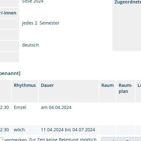
SoSe 2024
Zugeordnet
r/-innen
jedes 2. Semester
deutsch
nbenannt]
Rhythmus
Dauer
Raum
Raum-
L
plan
12:30
Einzel
am 04.04.2024
12:30
wöch.
11.04.2024 bis 04.07.2024
Zur Zeit keine Belegung möglich
vormerken