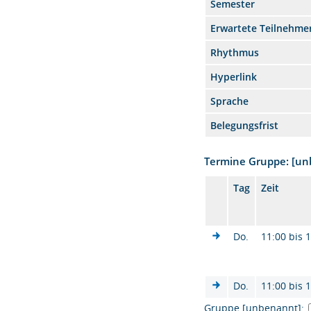
Semester
Erwartete Teilnehme
Rhythmus
Hyperlink
Sprache
Belegungsfrist
Termine Gruppe: [u
Tag
Zeit
Do.
11:00 bis 
Do.
11:00 bis 
Gruppe [unbenannt]: