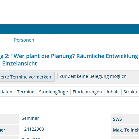
Personen
g 2: "Wer plant die Planung? Räumliche Entwicklung
- Einzelansicht
Zur Zeit keine Belegung möglich
daten
Termine
Studiengänge
Einrichtungen
Inhalt
Strukt
Seminar
SWS
124122903
mer
Max. Teilne