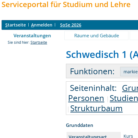
Serviceportal für Studium und Lehre
S
tartseite
A
nmelden
SoSe 2026
Veranstaltungen
Räume und Gebäude
Sie sind hier:
Startseite
Schwedisch 1 (A 
Funktionen:
Seiteninhalt:
Gru
Personen
Studie
Strukturbaum
Grunddaten
Kurs
Veranstaltungsart