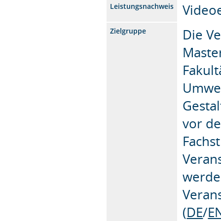
Video
Leistungsnachweis
Die Ve
Zielgruppe
Maste
Fakult
Umwel
Gestal
vor d
Fachst
Verans
werden
Veran
(
DE
/
E