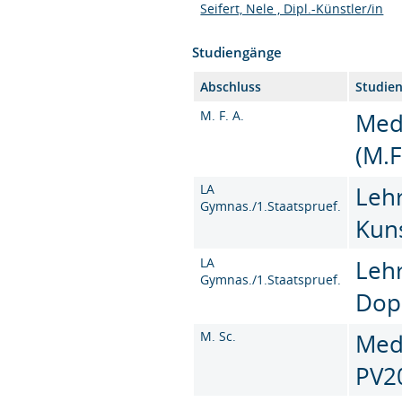
Seifert, Nele , Dipl.-Künstler/in
Studiengänge
Abschluss
Studie
M. F. A.
Med
(M.F
LA
Leh
Gymnas./1.Staatspruef.
Kun
LA
Leh
Gymnas./1.Staatspruef.
Dop
M. Sc.
Medi
PV2