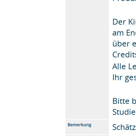
Der Ki
am En
über e
Credit
Alle 
Ihr g
Bitte 
Studi
Schätz
Bemerkung