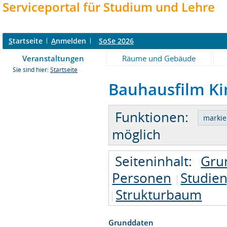
Serviceportal für Studium und Lehre
S
tartseite
A
nmelden
SoSe 2026
Veranstaltungen
Räume und Gebäude
Sie sind hier:
Startseite
Bauhausfilm Kin
Funktionen:
möglich
Seiteninhalt:
Gru
Personen
Studie
Strukturbaum
Grunddaten