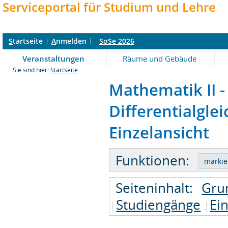
Serviceportal für Studium und Lehre
S
tartseite
A
nmelden
SoSe 2026
Veranstaltungen
Räume und Gebäude
Sie sind hier:
Startseite
Mathematik II 
Differentialgle
Einzelansicht
Funktionen:
Seiteninhalt:
Gru
Studiengänge
Ei