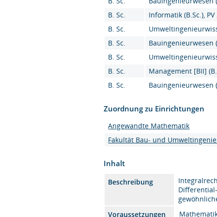
B. Sc.
Bauingenieurwesen (B
B. Sc.
Informatik (B.Sc.), PV
B. Sc.
Umweltingenieurwiss
B. Sc.
Bauingenieurwesen (
B. Sc.
Umweltingenieurwiss
B. Sc.
Management [BII] (B.
B. Sc.
Bauingenieurwesen (
Zuordnung zu Einrichtungen
Angewandte Mathematik
Fakultät Bau- und Umweltingeni
Inhalt
Integralrec
Beschreibung
Differentia
gewöhnlich
Mathematik
Voraussetzungen