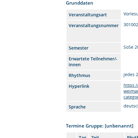
Grunddaten
Vorles
Veranstaltungsart
30100
Veranstaltungsnummer
SoSe 2
Semester
Erwartete Teilnehmer/-
innen
jedes 
Rhythmus
https:
Hyperlink
weimar
catego
deutsc
Sprache
Termine Gruppe: [unbenannt]
Tag
Zeit
Rhyt