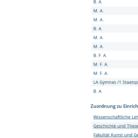
B. A.
M. A.
M. A.
B. A.
M. A.
M. A.
B. F. A.
M. F. A.
M. F. A.
LA Gymnas./1.Staatsp
B. A.
Zuordnung zu Einric
Wissenschaftliche Le
Geschichte und Theor
Fakultät Kunst und G