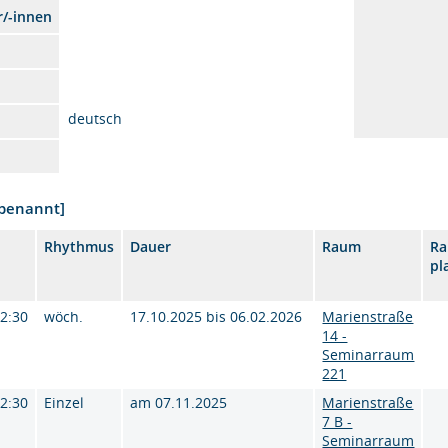
r/-innen
deutsch
nbenannt]
Rhythmus
Dauer
Raum
R
pl
12:30
wöch.
17.10.2025 bis 06.02.2026
Marienstraße
14 -
Seminarraum
221
12:30
Einzel
am 07.11.2025
Marienstraße
7 B -
Seminarraum