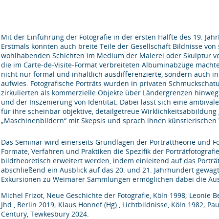
Mit der Einführung der Fotografie in der ersten Hälfte des 19. Ja
Erstmals konnten auch breite Teile der Gesellschaft Bildnisse von s
wohlhabenden Schichten im Medium der Malerei oder Skulptur vor
die im Carte-de-Visite-Format verbreiteten Albuminabzüge macht
nicht nur formal und inhaltlich ausdifferenzierte, sondern auch i
aufwies. Fotografische Porträts wurden in privaten Schmuckschat
zirkulierten als kommerzielle Objekte über Ländergrenzen hinweg. 
und der Inszenierung von Identität. Dabei lässt sich eine ambival
für ihre scheinbar objektive, detailgetreue Wirklichkeitsabbildun
„Maschinenbildern“ mit Skepsis und sprach ihnen künstlerischen 
Das Seminar wird einerseits Grundlagen der Porträttheorie und F
Formate, Verfahren und Praktiken die Spezifik der Porträtfotograf
bildtheoretisch erweitert werden, indem einleitend auf das Po
abschließend ein Ausblick auf das 20. und 21. Jahrhundert gewagt 
Exkursionen zu Weimarer Sammlungen ermöglichen dabei die Aus
Michel Frizot, Neue Geschichte der Fotografie, Köln 1998; Leonie B
Jhd., Berlin 2019; Klaus Honnef (Hg)., Lichtbildnisse, Köln 1982; P
Century, Tewkesbury 2024.