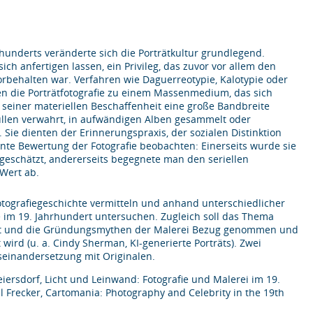
hrhunderts veränderte sich die Porträtkultur grundlegend.
ich anfertigen lassen, ein Privileg, das zuvor vor allem den
behalten war. Verfahren wie Daguerreotypie, Kalotypie oder
en die Porträtfotografie zu einem Massenmedium, das sich
n seiner materiellen Beschaffenheit eine große Bandbreite
ullen verwahrt, in aufwändigen Alben gesammelt oder
Sie dienten der Erinnerungspraxis, der sozialen Distinktion
ente Bewertung der Fotografie beobachten: Einerseits wurde sie
g geschätzt, andererseits begegnete man den seriellen
Wert ab.
otografiegeschichte vermitteln und anhand unterschiedlicher
ie im 19. Jahrhundert untersuchen. Zugleich soll das Thema
rträt und die Gründungsmythen der Malerei Bezug genommen und
wird (u. a. Cindy Sherman, KI-generierte Porträts). Zwei
einandersetzung mit Originalen.
eiersdorf, Licht und Leinwand: Fotografie und Malerei im 19.
aul Frecker, Cartomania: Photography and Celebrity in the 19th