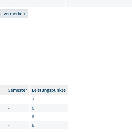
Semester
Leistungspunkte
-
7
-
6
-
6
-
6