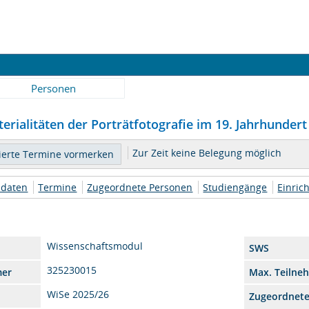
Personen
erialitäten der Porträtfotografie im 19. Jahrhundert 
Zur Zeit keine Belegung möglich
daten
Termine
Zugeordnete Personen
Studiengänge
Einric
Wissenschaftsmodul
SWS
325230015
mer
Max. Teilne
WiSe 2025/26
Zugeordnet