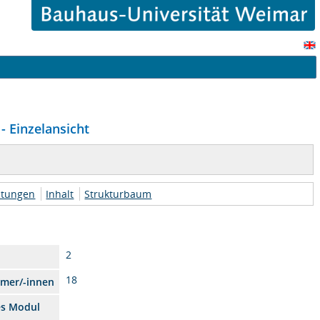
- Einzelansicht
htungen
Inhalt
Strukturbaum
2
18
hmer/-innen
es Modul