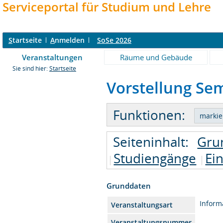
Serviceportal für Studium und Lehre
S
tartseite
A
nmelden
SoSe 2026
Veranstaltungen
Räume und Gebäude
Sie sind hier:
Startseite
Vorstellung Sem
Funktionen:
Seiteninhalt:
Gru
Studiengänge
Ei
Grunddaten
Inform
Veranstaltungsart
Veranstaltungsnummer