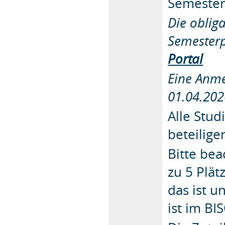
Semesterp
Die oblig
Semesterp
Portal
Eine Anme
01.04.202
Alle Stu
beteiligen
Bitte bea
zu 5 Plä
das ist u
ist im BI