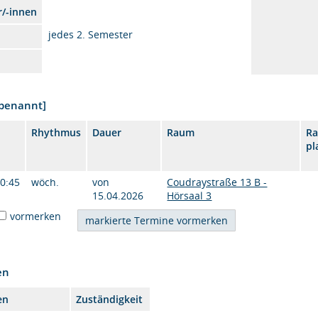
r/-innen
jedes 2. Semester
nbenannt]
Rhythmus
Dauer
Raum
R
pl
10:45
wöch.
von
Coudraystraße 13 B -
15.04.2026
Hörsaal 3
vormerken
en
en
Zuständigkeit