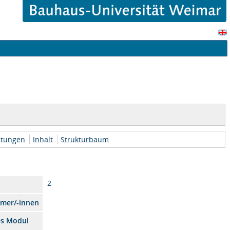
htungen
Inhalt
Strukturbaum
2
hmer/-innen
es Modul