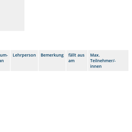
aum-
Lehrperson
Bemerkung
fällt aus
Max.
an
am
Teilnehmer/-
innen