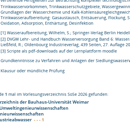
vertiefende Fertigkeiten zur Betrachtung komplexer technologisch
Trinkwasservorkommen, Trinkwasserschutzgebiete, Wassergewinn
Grundlagen der Wasserchemie und Kalk-Kohlensäuregleichgewich
Trinkwasseraufbereitung: Gasaustausch, Entsäuerung, Flockung, S
Oxidation, Adsorption, Enthärtung, Desinfektion
[1] Wasseraufbereitung, Wilhelm, S.; Springer-Verlag Berlin Heidel
[2] DVGW Lehr- und Handbuch Wasserversorgung Band 6: Wasserauf
Ließfeld, R.; Oldenbourg Industrieverlag, 439 Seiten, 27. Auflage 
[3] Scripte als pdf-downloads auf der Lernplattform moodle
Grundkenntnisse zu Verfahren und Anlagen der Siedlungswasserw
Klausur oder mündliche Prüfung
rde
1
mal im Vorlesungsverzeichnis SoSe 2026 gefunden:
rzeichnis der Bauhaus-Universität Weimar
 Umweltingenieurwissenschaften
enieurwissenschaften
ustrieabwasser
- - - 1