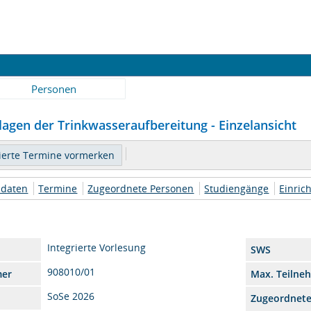
Personen
agen der Trinkwasseraufbereitung - Einzelansicht
daten
Termine
Zugeordnete Personen
Studiengänge
Einric
Integrierte Vorlesung
SWS
908010/01
mer
Max. Teilne
SoSe 2026
Zugeordnet