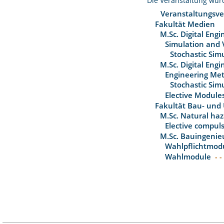
Die Veranstaltung wu
Veranstaltungsve
Fakultät Medien
M.Sc. Digital Engi
Simulation and V
Stochastic Sim
M.Sc. Digital Eng
Engineering Me
Stochastic Sim
Elective Module
Fakultät Bau- und
M.Sc. Natural haz
Elective compul
M.Sc. Bauingenie
Wahlpflichtmod
Wahlmodule
- -