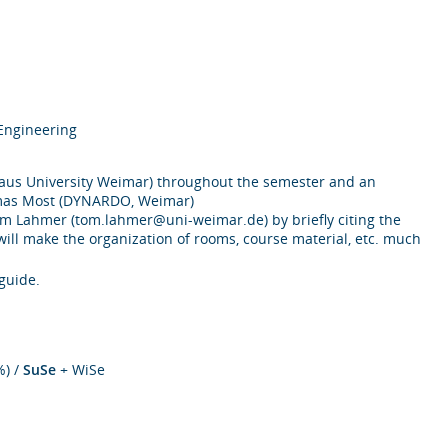
 Engineering
uhaus University Weimar) throughout the semester and an
Thomas Most (DYNARDO, Weimar)
 Tom Lahmer (tom.lahmer@uni-weimar.de) by briefly citing the
will make the organization of rooms, course material, etc. much
guide.
%) /
SuSe
+ WiSe