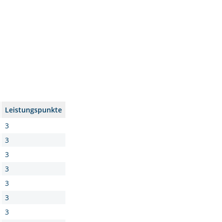
Leistungspunkte
3
3
3
3
3
3
3