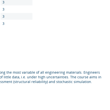
3
3
3
3
mong the most variable of all engineering materials. Engineers
of little data, i.e. under high uncertainties. The course aims in
ssment (structural reliability) and stochastic simulation.