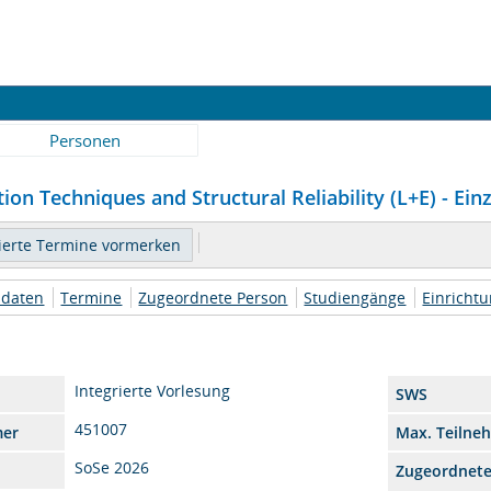
Personen
ion Techniques and Structural Reliability (L+E) - Ein
daten
Termine
Zugeordnete Person
Studiengänge
Einricht
Integrierte Vorlesung
SWS
451007
mer
Max. Teilne
SoSe 2026
Zugeordnet