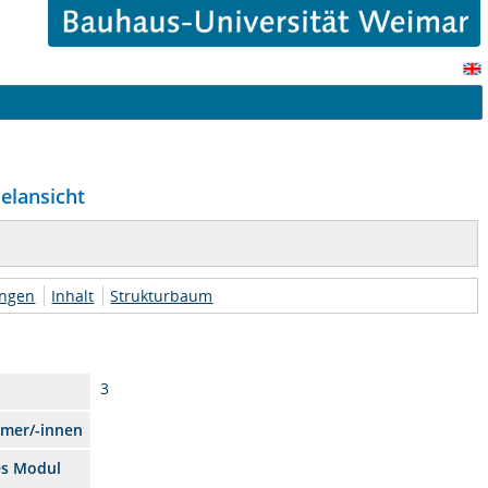
zelansicht
ungen
Inhalt
Strukturbaum
3
hmer/-innen
es Modul