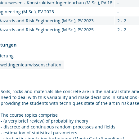
ieurwesen - Konstruktiver Ingenieurbau (M.Sc.), PV 18
-
ngineering (M.Sc.), PV 2023
-
Hazards and Risk Engineering (M.Sc.), PV 2023
2 - 2
Hazards and Risk Engineering (M.Sc.), PV 2025
2 - 2
htungen
mierung
mweltingenieurwissenschaften
Soils, rocks and materials like concrete are in the natural state a
need to deal with this variability and make decisions in situations 
providing the students with techniques state of the art in risk asse
The course topics comprise
- (a very brief review) of probability theory
- discrete and continuous random processes and fields
- estimation of statistical parameters
- stochastic simulation techniques (Monte Carlo Samplings)