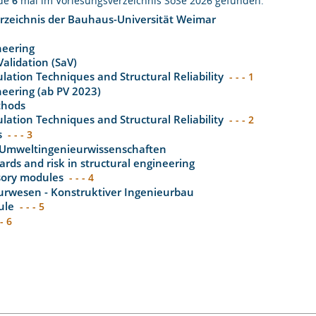
rde
6
mal im Vorlesungsverzeichnis SoSe 2026 gefunden:
rzeichnis der Bauhaus-Universität Weimar
neering
alidation (SaV)
ulation Techniques and Structural Reliability
- - - 1
ineering (ab PV 2023)
thods
ulation Techniques and Structural Reliability
- - - 2
s
- - - 3
 Umweltingenieurwissenschaften
ards and risk in structural engineering
sory modules
- - - 4
urwesen - Konstruktiver Ingenieurbau
ule
- - - 5
 - 6